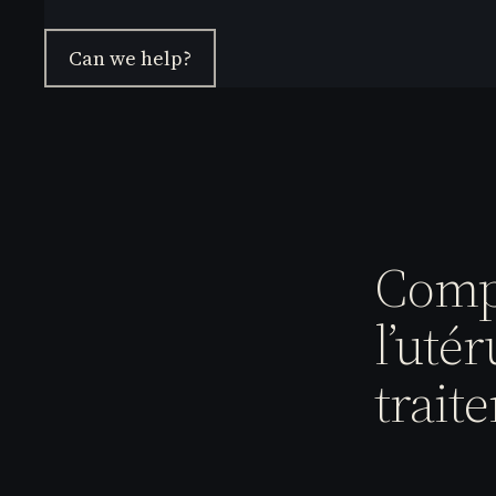
Can we help?
Compr
l’uté
trait