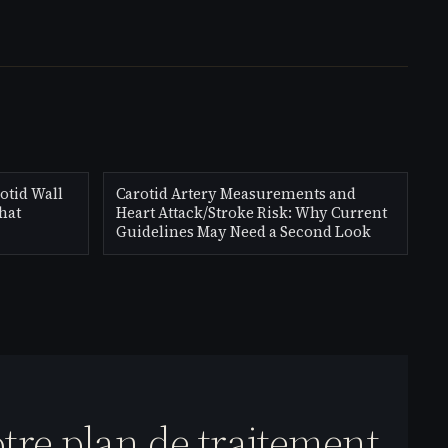
otid Wall
Carotid Artery Measurements and
hat
Heart Attack/Stroke Risk: Why Current
Guidelines May Need a Second Look
otre plan de traitement