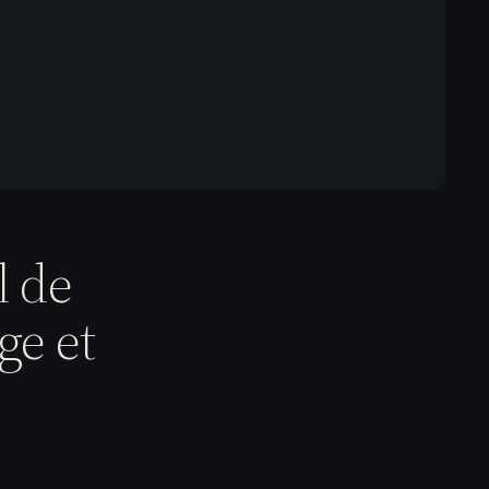
l de
ge et