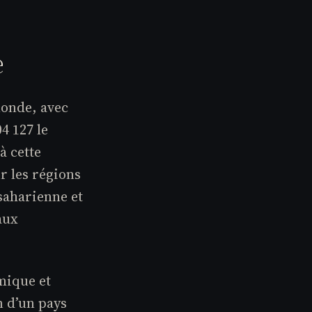
e
monde, avec
4 127 le
à cette
r les régions
saharienne et
aux
mique et
n d’un pays