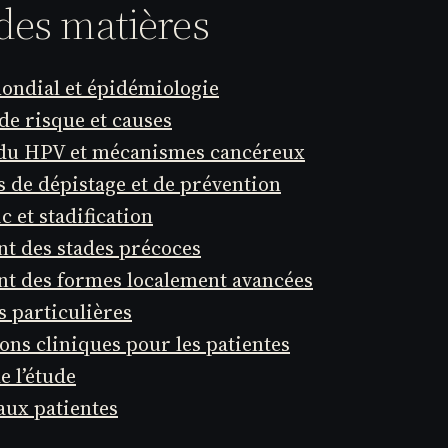
des matières
ondial et épidémiologie
de risque et causes
 du HPV et mécanismes cancéreux
s de dépistage et de prévention
c et stadification
nt des stades précoces
nt des formes localement avancées
s particulières
ons cliniques pour les patientes
e l’étude
aux patientes