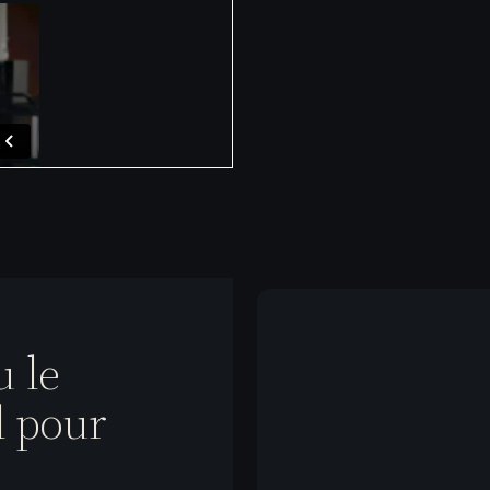
u le
l pour