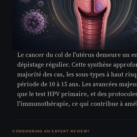
e
s.
C
o
m
Le cancer du col de l’utérus demeure un en
dépistage régulier. Cette synthèse approfo
majorité des cas, les sous-types à haut ris
période de 10 à 15 ans. Les avancées majeu
que le test HPV primaire, et des protocole
l’immunothérapie, ce qui contribue à améli
CONSIDERING AN EXPERT REVIEW?